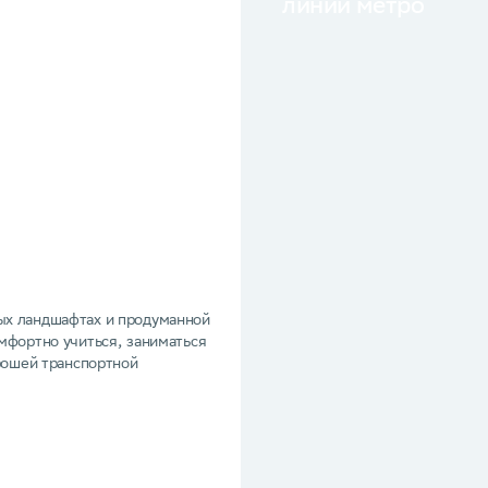
линии метро
Зелёный город
ых ландшафтах и продуманной
Наполните городскую жизнь 
мфортно учиться, заниматься
парки и скверы. Набережные М
орошей транспортной
Защищённые живыми изгородям
ежи.