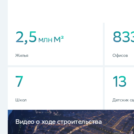
2,5
83
М²
МЛН
Жилья
Офисов
7
13
Школ
Детских с
Видео о ходе строительства