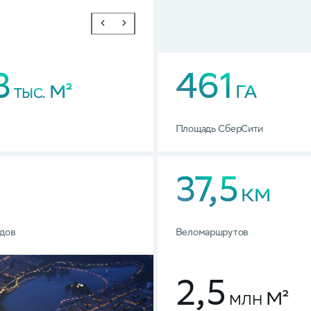
3
461
М²
ГА
ТЫС.
Площадь СберСити
37,5
КМ
адов
Веломаршрутов
2,5
М²
МЛН