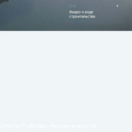
5:41
Видео о ходе
строительства
Сити по Рублёво-Архангельской