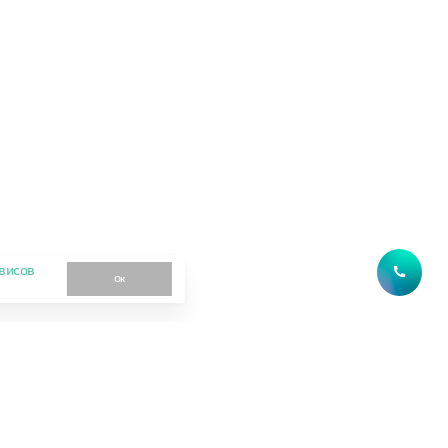
висов
Ок