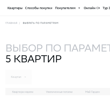
Квартиры
Способы покупки
Покупателям
Онлайн
Тур 
Квартиры на западе Москвы (ЗАО) — купить квартиру 
ГЛАВНАЯ
/
ВЫБРАТЬ ПО ПАРАМЕТРАМ
ВЫБОР ПО ПАРАМЕ
5
КВАРТИР
Квартал
Комнатность
Стоимость
Площадь
Квартира недели
Увеличенные потолки
Май Гарден
ПО УМОЛЧАНИЮ