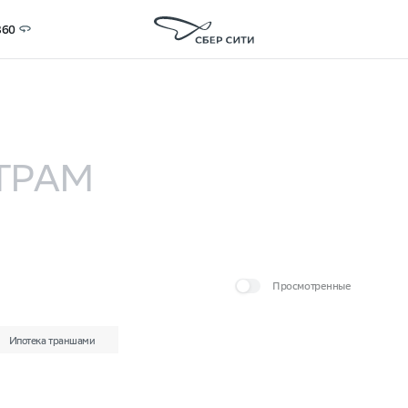
360
в новостройке в СберСити — продажа без посредников,
ТРАМ
Просмотренные
Дополнительно
Ипотека траншами
Выберите корпуса для поиска квартир