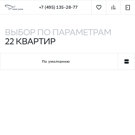
+7 (495) 135-28-77
Квартиры на западе Москвы (ЗАО) — купить квартиру 
ВЫБОР ПО ПАРАМЕТРАМ
164
КВАРТИР
По умолчанию
Квартира недели
Увеличенные потолки
Май Гарде