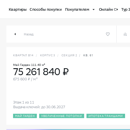
Квартиры
Способы покупки
Покупателям
Онлайн
Тур 
Квартира с террасой Май Гарден 111.40 м² в СберС
Назад
КВАРТАЛ В14
/
КОРПУС 3
/
СЕКЦИЯ 2
/
КВ. 61
Май Гарден 111.40 м²
75 261 840 ₽
675 600 ₽ / м²
Этаж 1 из 11
Выдача ключей: до 30.06.2027
МАЙ ГАРДЕН
УВЕЛИЧЕННЫЕ ПОТОЛКИ
ИПОТЕКА ТРАНШАМИ