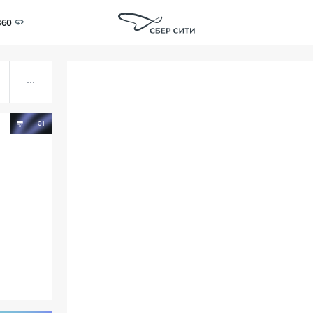
360
ити
01