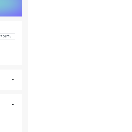
ТРОИТЬ
В14
Оптимум
61
/ секц. 2
01