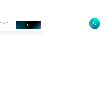
висов
Ок