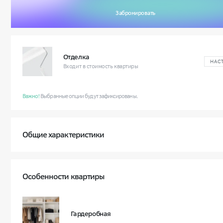
Забронировать
Отделка
НАС
Входит в стоимость квартиры
Важно!
Выбранные опции будут зафиксированы.
Общие характеристики
Квартал
Класс жилья
Особенности квартиры
Условный номер квартиры
Корпус и секция
3 
Гардеробная
Этаж