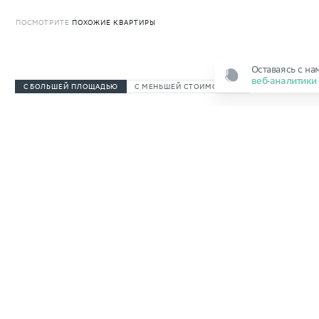
ПОСМОТРИТЕ
ПОХОЖИЕ
КВАРТИРЫ
Оставаясь с на
веб‑аналитик
С БОЛЬШЕЙ ПЛОЩАДЬЮ
С МЕНЬШЕЙ СТОИМОСТЬЮ
Выдача ключей
до 30.06.2027