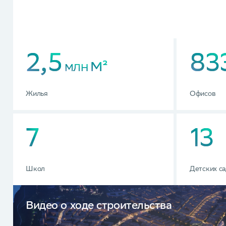
2,5
83
М²
МЛН
Жилья
Офисов
7
13
Школ
Детских с
Видео о ходе строительства