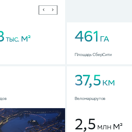
3
461
М²
ГА
ТЫС.
Площадь СберСити
37,5
КМ
адов
Веломаршрутов
2,5
М²
МЛН