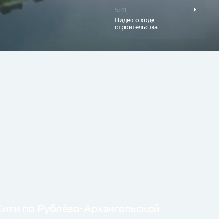
5:41
Видео о ходе
строительства
Сити по Рублёво-Архангельской