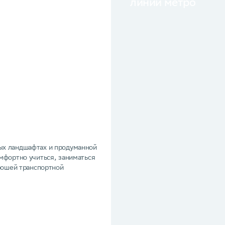
линии метро
Зелёный город
ых ландшафтах и продуманной
Наполните городскую жизнь 
мфортно учиться, заниматься
парки и скверы. Набережные М
орошей транспортной
Защищённые живыми изгородям
ежи.