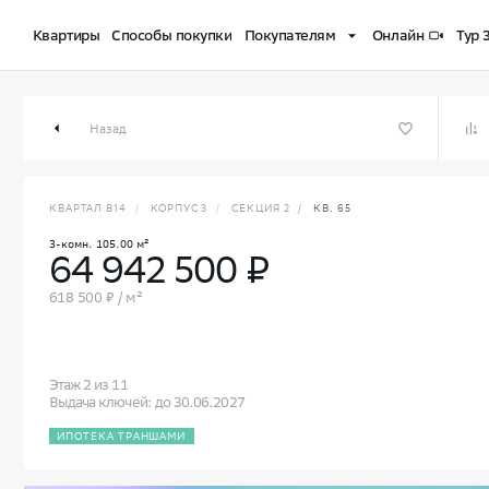
Квартиры
Способы покупки
Покупателям
Онлайн
Тур 
3-комн. 105.00 м² в СберСити
Назад
КВАРТАЛ В14
/
КОРПУС 3
/
СЕКЦИЯ 2
/
КВ. 65
3-комн. 105.00 м²
64 942 500 ₽
618 500 ₽ / м²
Этаж 2 из 11
Выдача ключей: до 30.06.2027
ИПОТЕКА ТРАНШАМИ