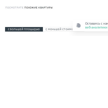
ПОСМОТРИТЕ
ПОХОЖИЕ
КВАРТИРЫ
Оставаясь с на
веб‑аналитик
С БОЛЬШЕЙ ПЛОЩАДЬЮ
С МЕНЬШЕЙ СТОИМОСТЬЮ
Выдача ключей
до 30.06.2027
Выдача ключей
д