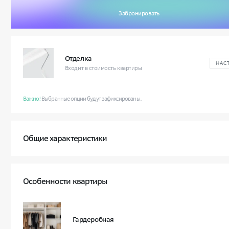
Забронировать
Отделка
НАС
Входит в стоимость квартиры
Важно!
Выбранные опции будут зафиксированы.
Общие характеристики
Квартал
Класс жилья
Особенности квартиры
Условный номер квартиры
Корпус и секция
3 
Гардеробная
Этаж