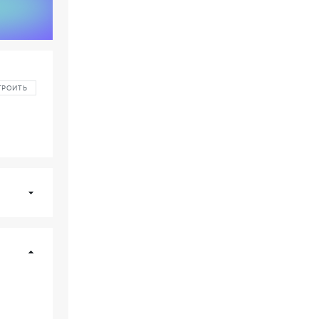
ТРОИТЬ
В14
Оптимум
65
/ секц. 2
02