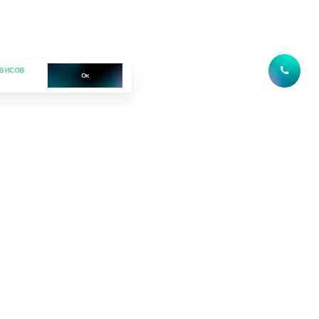
висов
Ок
Выдача ключей
до 30.06.2027