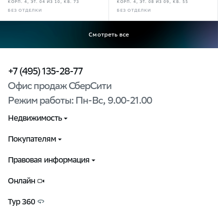
КОРП. 4, ЭТ. 04 ИЗ 10, КВ. 73
КОРП. 4, ЭТ. 08 ИЗ 09, КВ. 55
БЕЗ ОТДЕЛКИ
БЕЗ ОТДЕЛКИ
Смотреть все
+7 (495) 135-28-77
Офис продаж СберСити
Режим работы: Пн-Вс, 9.00-21.00
Недвижимость
Выбрать квартиру
Покупателям
Способы покупки
Контакты
Правовая информация
Управляющая компания
Документы
Онлайн
Ход строительства
Пользовательское соглашение
Тур 360
Презентации о проекте
Политика обработки персональных данных