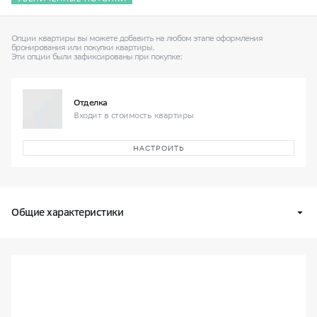
Опции квартиры вы можете добавить на любом этапе оформления
бронирования
или покупки квартиры.
Эти опции были зафиксированы при покупке:
Отделка
Входит в стоимость квартиры
НАСТРОИТЬ
Общие характеристики
Квартал
В16
Доступные способы покупки
Изучить город
Класс жилья
Оптимум
Условный номер квартиры
379
Узнайте подробнее про жилую