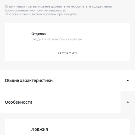
Опции квартиры вы можете добавить на любом этапе оформления
бронирования
или покупки квартиры.
Эти опции были зафиксированы при покупке:
Отделка
Входит в стоимость квартиры
НАСТРОИТЬ
Общие характеристики
Квартал
В16
Особенности
Класс жилья
Оптимум
Условный номер квартиры
392
Корпус и секция
6 / секц. 9
Лоджия