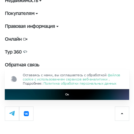
Недвижимость
Выбрать квартиру
Покупателям
Способы покупки
Контакты
Правовая информация
Управляющая компания
Документы
Онлайн
Ход строительства
Пользовательское соглашение
Тур 360
Презентации о проекте
Политика обработки персональных данных
Обратная связь
Оферта при оплате бронирования
Оставаясь с нами, вы соглашаетесь с обработкой
файлов
Сотрудничество
cookie с использованием сервисов веб‑аналитики
.
Правила безопасности
Подробнее:
Политика обработки персональных данных
Коммерческая недвижимость
Документы ESG
Ок
Политика противодействия коррупции
Антикоррупционная декларация
Политика по управлению конфликтом интересов
Положение о закупках