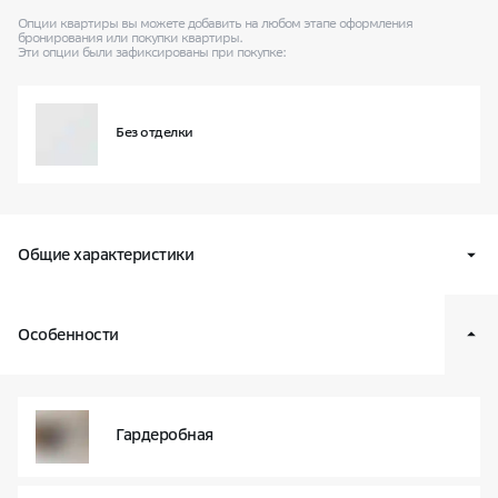
Опции квартиры вы можете добавить на любом этапе оформления
бронирования
или покупки квартиры.
Эти опции были зафиксированы при покупке:
Без отделки
Общие характеристики
Квартал
В16
Особенности
Класс жилья
Балансд
Условный номер квартиры
430
Корпус и секция
7 / секц. 10
Гардеробная
Этаж
02