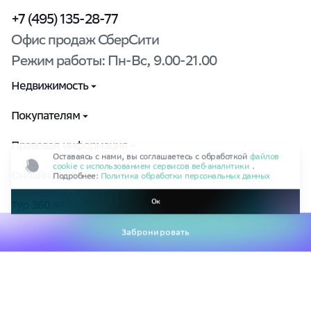
+7 (495) 135-28-77
Офис продаж СберСити
Режим работы: Пн-Вс, 9.00-21.00
Недвижимость
Выбрать квартиру
Покупателям
Способы покупки
Контакты
Правовая информация
Оставаясь с нами, вы соглашаетесь с обработкой
файлов
cookie с использованием сервисов веб‑аналитики
.
Подробнее:
Политика обработки персональных данных
Управляющая компания
Документы
Онлайн
Ход строительства
Ок
Пользовательское соглашение
Тур 360
Презентации о проекте
Политика обработки персональных данных
Обратная связь
Оферта при оплате бронирования
Сотрудничество
Правила безопасности
Коммерческая недвижимость
Документы ESG