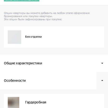
Опции квартиры вы можете добавить на любом этапе оформления
бронирования
или покупки квартиры.
Эти опции были зафиксированы при покупке:
Без отделки
Общие характеристики
Квартал
В14
Особенности
Класс жилья
Оптимум
Условный номер квартиры
20
Корпус и секция
4 / секц. 1
Гардеробная
Этаж
03