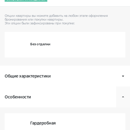
Опции квартиры вы можете добавить на любом этапе оформления
бронирования
или покупки квартиры.
Эти опции были зафиксированы при покупке:
Без отделки
Общие характеристики
Квартал
В14
Особенности
Класс жилья
Оптимум
Условный номер квартиры
67
Корпус и секция
4 / секц. 2
Гардеробная
Этаж
03