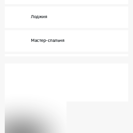
Лоджия
Мастер-спальня
Постирочная
Доступные способы покупки
Изучить город
Узнайте подробнее про жилую
недвижимость, офисы, умные
технологии и др.