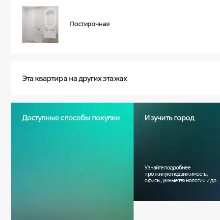
Постирочная
Эта квартира на других этажах
Планировка та же, а особенности, площадь
и стоимость другие. Сравните сами:
Доступные способы покупки
Изучить город
5 ЭТ.
46.78 М²
35 145 814 ₽
+ 1 366 222 ₽
Узнайте подробнее
про жилую недвижимость,
офисы, умные технологии и др.