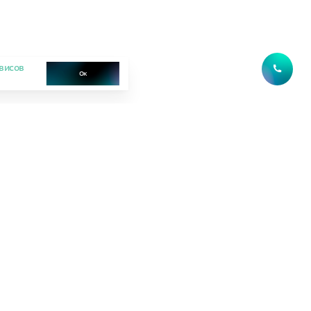
висов
Ок
Выдача ключей
до 30.06.2027