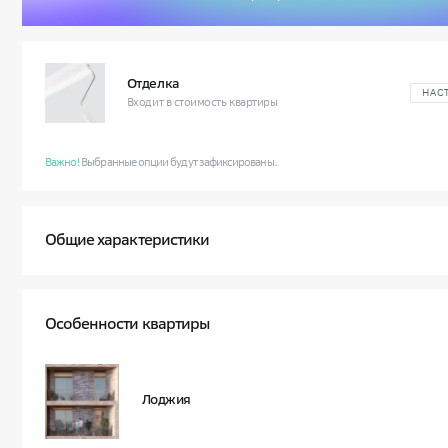
Отделка
НАС
Входит в стоимость квартиры
Важно!
Выбранные опции будут зафиксированы.
Общие характеристики
Квартал
Класс жилья
Особенности квартиры
Условный номер квартиры
Корпус и секция
6 
Лоджия
Этаж