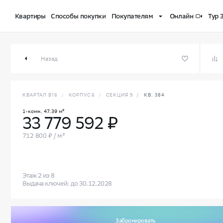
Квартиры
Способы покупки
Покупателям
Онлайн
Тур 
1-комн. 47.39 м² в СберСити
Назад
КВАРТАЛ В16
/
КОРПУС 6
/
СЕКЦИЯ 9
/
КВ. 384
1-комн. 47.39 м²
33 779 592 ₽
712 800 ₽ / м²
Этаж 2 из 8
Выдача ключей: до 30.12.2028
Забронировать