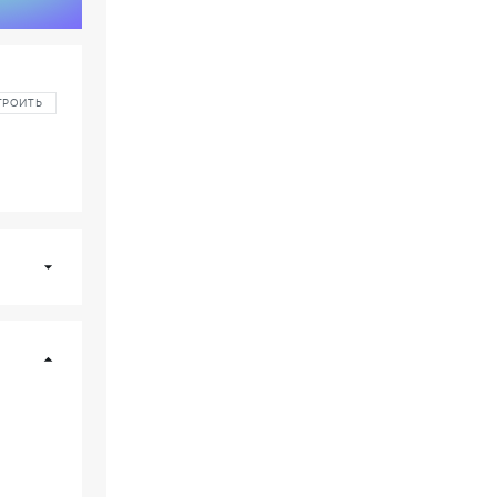
ТРОИТЬ
В16
Оптимум
384
/ секц. 9
02