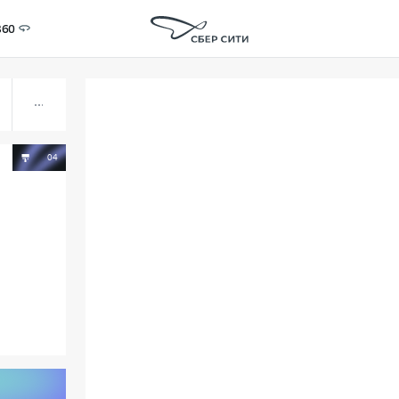
360
04