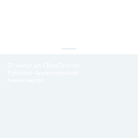
детям, комфортно учиться,
пруда тянутся на 5,
заниматься спортом и отдыхать.
Защищённые жив
Для работы создана удобная
изгородями дворы 
среда с хорошей транспортной
зелени, а по газо
доступностью.
зайцы и ежи.
27 минут до СберСити по
Рублёво-Архангельской
линии метро