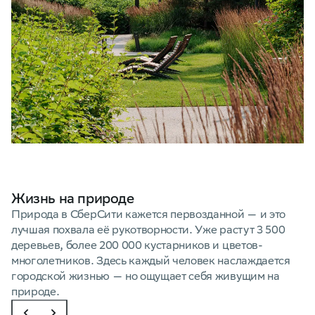
Жизнь на природе
П
Природа в СберСити кажется первозданной — и это
лучшая похвала её рукотворности. Уже растут 3 500
Б
деревьев, более 200 000 кустарников и цветов-
С
многолетников. Здесь каждый человек наслаждается
П
городской жизнью — но ощущает себя живущим на
М
природе.
Б