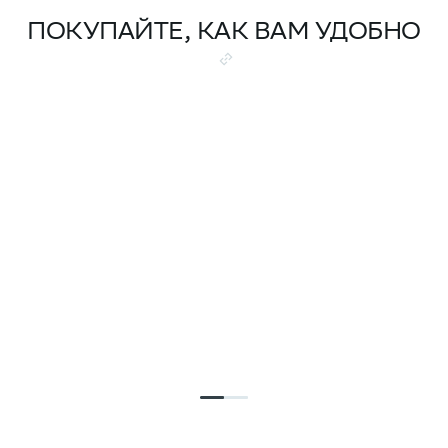
ПОКУПАЙТЕ, КАК ВАМ УДОБНО
Семейная
Скидка на ква
100% оплате
ипотека от 4,5%
Подробнее