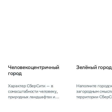
Человекоцентричный
Зелёный город
город
Характер СберСити — в
Наполните городс
сомасштабности человеку,
загородным смыс
природных ландшафтах и
территории СберС
продуманной инфраструктуре.
занимают парки и 
Здесь удобно семьям, интересно
Набережные Моск