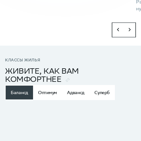
Р
н
Подробнее
КЛАССЫ ЖИЛЬЯ
ЖИВИТЕ, КАК ВАМ
КОМФОРТНЕЕ
Балансд
Оптимум
Адвансд
Суперб