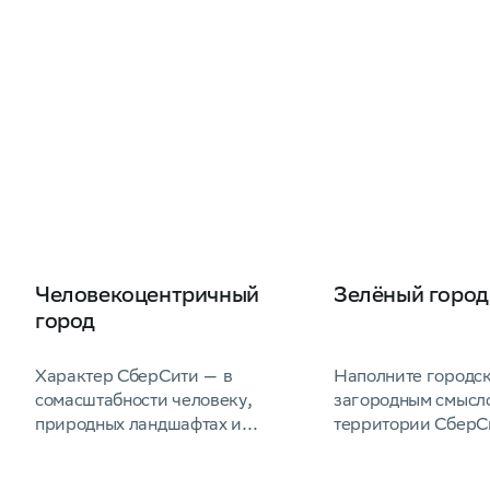
Человекоцентричный
Зелёный город
город
Характер СберСити — в
Наполните городс
сомасштабности человеку,
загородным смыс
природных ландшафтах и
территории СберС
продуманной инфраструктуре.
занимают парки и 
Здесь удобно семьям, интересно
Набережные Моск