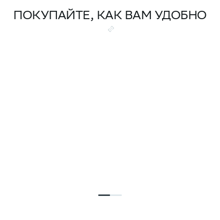
ПОКУПАЙТЕ, КАК ВАМ УДОБНО
Семейная
Скидка на ква
100% оплате
ипотека от 4,5%
Подробнее