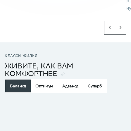
Р
н
Подробнее
КЛАССЫ ЖИЛЬЯ
ЖИВИТЕ, КАК ВАМ
КОМФОРТНЕЕ
Балансд
Оптимум
Адвансд
Суперб