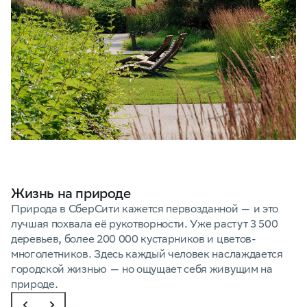
Жизнь на природе
П
Природа в СберСити кажется первозданной — и это
лучшая похвала её рукотворности. Уже растут 3 500
Б
деревьев, более 200 000 кустарников и цветов-
С
многолетников. Здесь каждый человек наслаждается
П
городской жизнью — но ощущает себя живущим на
М
природе.
Б