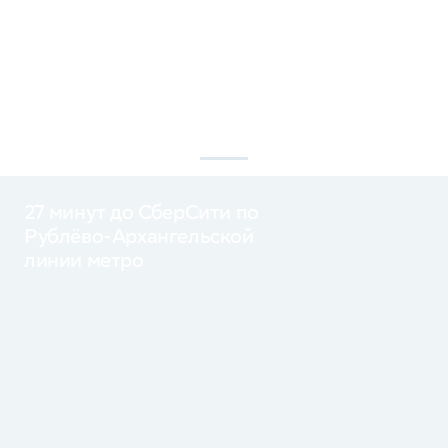
детям, комфортно учиться,
пруда тянутся на 5,
заниматься спортом и отдыхать.
Защищённые жив
Для работы создана удобная
изгородями дворы 
среда с хорошей транспортной
зелени, а по газо
доступностью.
зайцы и ежи.
27 минут до СберСити по
Рублёво-Архангельской
линии метро